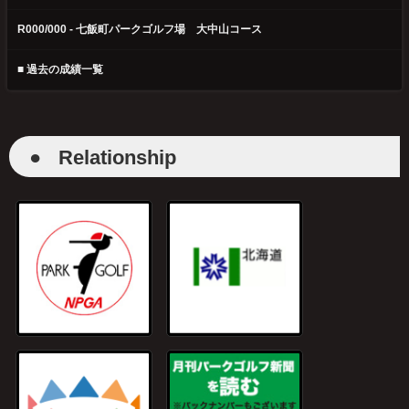
R000/000 - 七飯町パークゴルフ場 大中山コース
■ 過去の成績一覧
●
Relationship