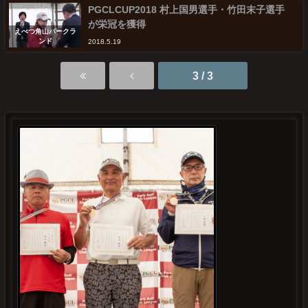
PGCLCUP2018 村上国男選手・竹田末子選手
が栄冠を獲得
えべつ角山パークラ
ンド
2018.5.19
3 / 3