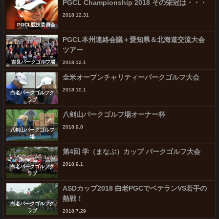
PGCL Championship 2018 その栄冠は・・・
2018.12.31
PGCL競技委員会
PGCL本州連絡会議＋愛知県＆北海道交流大会
ツアー
吉良パークゴルフ場
2018.12.1
全米オープンチャリティーパークゴルフ大会
2018.10.1
白老パークゴルフク
ラブ
八剣山パークゴルフ場オーナー杯
2018.9.8
八剣山パークゴルフ
場
第4回 学（まなぶ）カップ パークゴルフ大会
2018.9.1
白老パークゴルフク
ラブ
ASDカップ2018 白老PGCでベテランVS若手の
熱戦！
白老パークゴルフク
ラブ
2018.7.29