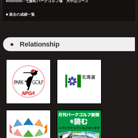
R000/000 - 七飯町パークゴルフ場 大中山コース
■ 過去の成績一覧
●
Relationship