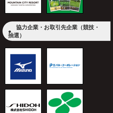
協力企業・お取引先企業（競技・
●
抽選）