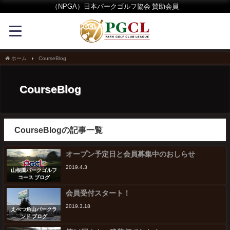
（NPGA）日本パークゴルフ協会 賛助会員
ホーム
CourseBlog
CourseBlog
CourseBlogの記事一覧
オープン予定日と会員募集中のおしらせ
2019.4.3
山根園パークゴルフ
コース ブログ
会員受付スタート！
2019.3.18
えべつ角山パークラ
ンド ブログ