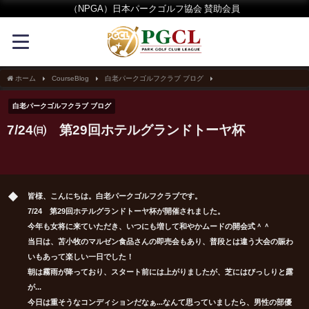
（NPGA）日本パークゴルフ協会 賛助会員
ホーム
CourseBlog
白老パークゴルフクラブ ブログ
7/24㈰ 第29回ホテルグ
白老パークゴルフクラブ ブログ
7/24㈰ 第29回ホテルグランドトーヤ杯
皆様、こんにちは。白老パークゴルフクラブです。
7/24 第29回ホテルグランドトーヤ杯が開催されました。
今年も女将に来ていただき、いつにも増して和やかムードの開会式＾＾
当日は、苫小牧のマルゼン食品さんの即売会もあり、普段とは違う大会の賑わ
いもあって楽しい一日でした！
朝は霧雨が降っており、スタート前には上がりましたが、芝にはびっしりと露
が...
今日は重そうなコンディションだなぁ...なんて思っていましたら、男性の部優