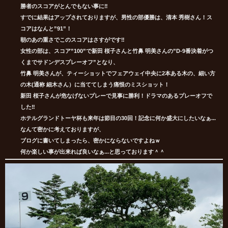
勝者のスコアがとんでもない事に‼
すでに結果はアップされておりますが、男性の部優勝は、清本 秀樹さん！ス
コアはなんと”91”！
朝のあの重さでこのスコアはさすがです‼
女性の部は、スコア”100”で新田 桜子さんと竹鼻 明美さんの”D-9番決着がつ
くまでサドンデスプレーオフ”となり、
竹鼻 明美さんが、ティーショットでフェアウェイ中央に2本ある木の、細い方
の木(通称 細木さん）に当ててしまう痛恨のミスショット！
新田 桜子さんが危なげないプレーで見事に勝利！ドラマのあるプレーオフで
した‼
ホテルグランドトーヤ杯も来年は節目の30回！記念に何か盛大にしたいなぁ...
なんて密かに考えておりますが、
ブログに書いてしまったら、密かにならないですよねｗ
何か楽しい事が出来れば良いなぁ...と思っております＾＾