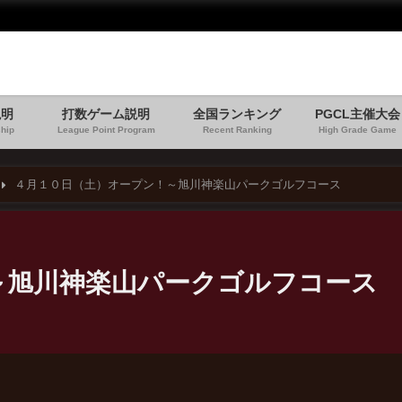
説明
打数ゲーム説明
全国ランキング
PGCL主催大会
hip
League Point Program
Recent Ranking
High Grade Game
４月１０日（土）オープン！～旭川神楽山パークゴルフコース
～旭川神楽山パークゴルフコース