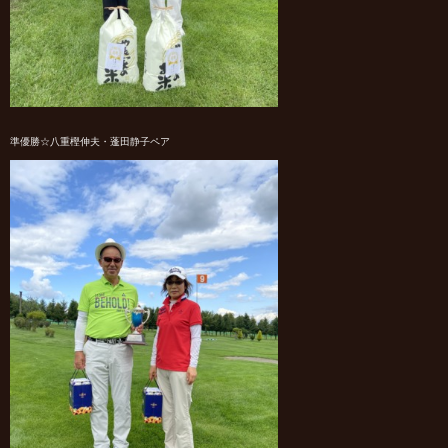
準優勝☆八重樫伸夫・蓬田静子ペア