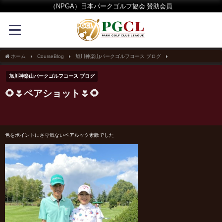
（NPGA）日本パークゴルフ協会 賛助会員
ホーム
CourseBlog
旭川神楽山パークゴルフコース ブログ
🌻🌷ペアショット🌷
旭川神楽山パークゴルフコース ブログ
🌻🌷ペアショット🌷🌻
色をポイントにさり気ないペアルック素敵でした