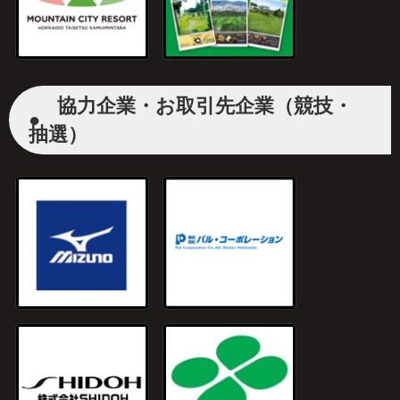
協力企業・お取引先企業（競技・
●
抽選）