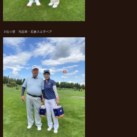
３位☆登 与志幸・石倉スエ子ペア