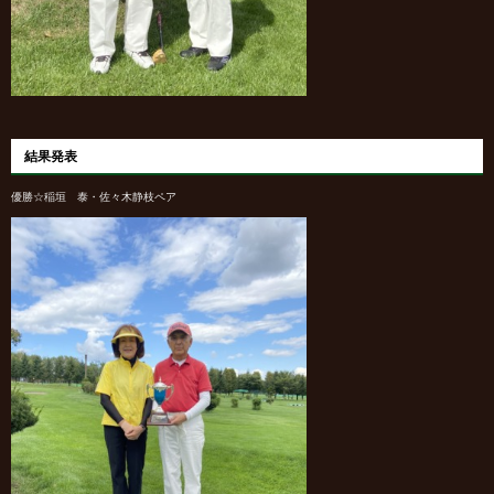
結果発表
優勝☆稲垣 泰・佐々木静枝ペア