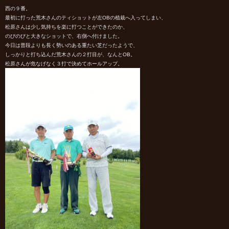
西の９番。
最初に打った荒木さんのティショットが左OBの植栽へ入ってしまい、
松原さんは少し気持ちを楽に打つことができたのか、
のびのびと大きなショットで、右側へ付けました。
今日は普段よりも長く勢いのある重たい芝だったようで、
しっかりと打ち込んだ荒木さんの２打目が、なんとOB。
松原さんが危なげなく３打で決めてホールアップ。