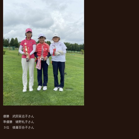
優勝 武田富志子さん
準優勝 猪野礼子さん
３位 後藤百合子さん