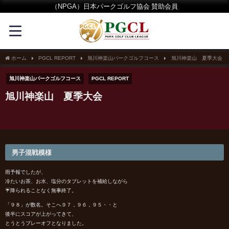
（NPGA）日本パークゴルフ協会 賛助会員
ホーム
PGCL REPORT
旭川神楽山パークゴルフコース
旭川神楽山 夏季大会
旭川神楽山パークゴルフコース
PGCL REPORT
旭川神楽山 夏季大会
男子混戦模様
雨予報でしたが、
冷たいお茶、お水、塩分のタブレットを補給しながら
☔降られることなく無事終了。
「９８」が数名。そこへ９７，９６，９５・・と
後半にスコアが上がってきて、
とうとうプレーオフとなりました。