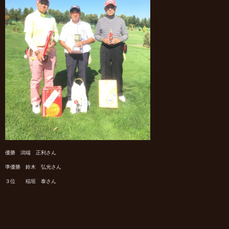
優勝 潟端 正利さん
準優勝 鈴木 弘光さん
３位 稲垣 泰さん