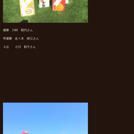
優勝 川村 昭代さん
準優勝 佐々木 静江さん
３位 小川 順子さん