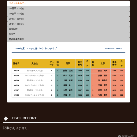
タイトルホルダー
CP男子（10位）
CP女子（10位）
LP男子（10位）
LP女子（10位）
大会日程
スコア
歴代最優秀選手
2026年度 エルクの森パークゴルフクラブ
2026/08/07 00:53
ス
ス
グレ
順
選手
順
選手
開催日
大会名
男子
コ
女子
コ
ード
位
番号
位
番号
ア
ア
05/12
第1回オープン大会
B
1
阿部 正則
2544
103
1
森谷 博美
4256
111
05/28
PGCLチャレンジ大会1
C
1
伏木 克悟
4474
103
1
安藤 潤子
5298
109
06/09
第2回オープン大会
B
1
上林 来樹
9033
100
1
沖 寿美代
5550
114
06/29
PGCLチャレンジ大会2
C
1
伊藤 俊一
4006
99
1
安藤 潤子
5298
107
07/07
第3回オープン大会
B
1
丸岡 健司
5307
101
1
石田 伸子
4412
103
07/29
PGCLチャレンジ大会3
C
1
伊藤 俊一
4006
102
1
安藤 潤子
5298
111
2026年度 エルクの森パークゴルフクラブ
2026年度 エルクの森パークゴルフクラブ
2026年度 エルクの森パークゴルフクラブ
2026年度 エルクの森パークゴルフクラブ
2026年度
2026/08/07 00:53
2026/08/07 00:53
2026/08/07 00:53
2026/08/07 00:53
歴代最優秀選手
開催日
大会名
グレード
大会結果
年度
男子
女子
ランキング
ランキング
ランキング
ランキング
名前
名前
名前
名前
CP
CP
LP
LP
登録コース
登録コース
登録コース
登録コース
選手番号
選手番号
選手番号
選手番号
05/12
第1回オープン大会
B
反映済み
PGCL REPORT
2025
伊藤 俊一
森谷 博美
1
1
1
1
伊藤 俊一
石田 伸子
伏木 克悟
風間 弘子
740
860
246
240
エルクの森パークゴルフクラブ
八剣山パークゴルフ場
八剣山パークゴルフ場
八剣山パークゴルフ場
4006
4412
4474
4261
05/28
PGCLチャレンジ大会1
C
反映済み
2024
伊藤 俊一
森谷 博美
2
2
2
1
06/09
伏木 克悟
風間 弘子
阿部 清治
石田 伸子
第2回オープン大会
660
840
226
240
八剣山パークゴルフ場
八剣山パークゴルフ場
八剣山パークゴルフ場
八剣山パークゴルフ場
B
反映済み
4474
4261
4456
4412
記事がありません。
2023
阿部 正則
菅原 久美
06/29
PGCLチャレンジ大会2
C
反映済み
3
3
3
3
春日井 静知
阿部 正則
森谷 博美
坂東 順子
600
760
219
230
エルクの森パークゴルフクラブ
三川パークゴルフクラブ
八剣山パークゴルフ場
札幌パークゴルフ石山
2544
4256
5583
1621
2022
阿部 正則
菅原 久美
記事一覧
07/07
第3回オープン大会
B
反映済み