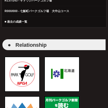
R137/143 - キトウシパークゴルフ場
R000/000 - 七飯町パークゴルフ場 大中山コース
■ 過去の成績一覧
●
Relationship