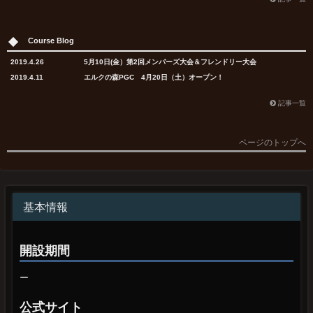
2021
伊藤 俊一
菅原 久美
4
4
4
3
阿部 清治
沖 寿美代
山下 昌樹
森谷 博美
580
730
218
230
エルクの森パークゴルフクラブ
八剣山パークゴルフ場
札幌パークゴルフ石山
八剣山パークゴルフ場
4456
5550
4050
4256
07/29
PGCLチャレンジ大会3
C
反映済み
2020
鈴木 等
菅原 久美
5
5
5
5
山下 昌樹
坂東 順子
丸岡 健司
沖 寿美代
520
660
216
226
エルクの森パークゴルフクラブ
エルクの森パークゴルフクラブ
札幌パークゴルフ石山
札幌パークゴルフ石山
4050
1621
5307
5550
2019
伊藤 俊一
菅原 久美
08/10
第4回オープン大会
C
5
6
6
6
町田 美恵子
町田 美恵子
伊藤 俊一
武永 均
520
570
212
211
エルクの森パークゴルフクラブ
八剣山パークゴルフ場
八剣山パークゴルフ場
八剣山パークゴルフ場
4346
4396
4006
4396
2018
伊藤 俊一
坂東 順子
08/24
PGCLチャレンジ大会4
C
7
7
6
7
佐々木 克司
成田 敬子
栗林 勝
泉 節子
500
500
212
196
えべつ角山パークランド
八剣山パークゴルフ場
八剣山パークゴルフ場
エルムパーク西の里
4471
4011
8421
4336
Course Blog
2017
伊藤 俊一
坂東 順子
09/03
PGCLチャレンジ大会5
C
8
8
8
8
春日井 静知
上田 澄子
吉田 昌弘
上田 澄子
470
370
205
167
札幌パークゴルフ石山
八剣山パークゴルフ場
エルムパーク西の里
エルムパーク西の里
5583
1803
5266
1803
09/15
第5回オープン大会
A
9
8
9
9
上田 朋幸
成田 敬子
高橋 晴実
泉 節子
460
370
203
150
えべつ角山パークランド
えべつ角山パークランド
八剣山パークゴルフ場
八剣山パークゴルフ場
2632
4336
4433
4011
2019.4.26
5月10日(金）第2回メンバーズ大会＆フレンドリー大会
10/19
PGCLチャレンジ大会6
C
10
10
10
10
丸岡 健司
安藤 潤子
上田 朋幸
安藤 潤子
360
360
195
132
えべつ角山パークランド
札幌パークゴルフ石山
札幌パークゴルフ石山
札幌パークゴルフ石山
5307
5298
2632
5298
2019.4.11
エルクの森PGC 4月20日（土）オープン！
10/27
第6回オープン大会
B
記事一覧
ページのトップへ
基本情報
開設期間
ー
公式サイト