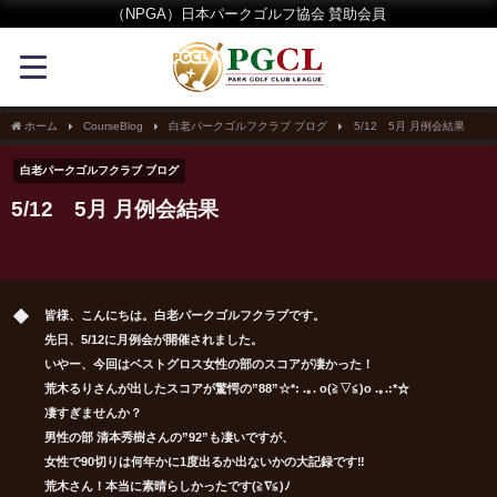
（NPGA）日本パークゴルフ協会 賛助会員
ホーム
CourseBlog
白老パークゴルフクラブ ブログ
5/12 5月 月例会結果
白老パークゴルフクラブ ブログ
5/12 5月 月例会結果
皆様、こんにちは。白老パークゴルフクラブです。
先日、5/12に月例会が開催されました。
いやー、今回はベストグロス女性の部のスコアが凄かった！
荒木るりさんが出したスコアが驚愕の”88”☆*: .｡. o(≧▽≦)o .｡.:*☆
凄すぎませんか？
男性の部 清本秀樹さんの”92”も凄いですが、
女性で90切りは何年かに1度出るか出ないかの大記録です‼
荒木さん！本当に素晴らしかったです(≧∇≦)ﾉ