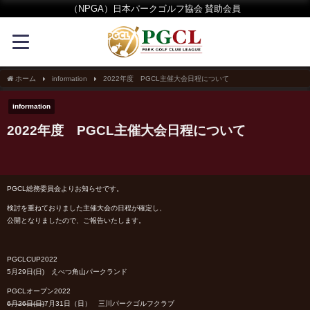
（NPGA）日本パークゴルフ協会 賛助会員
ホーム
information
2022年度 PGCL主催大会日程について
information
2022年度 PGCL主催大会日程について
PGCL総務委員会よりお知らせです。
検討を重ねておりました主催大会の日程が確定し、
公開となりましたので、ご報告いたします。
PGCLCUP2022
5月29日(日) えべつ角山パークランド
PGCLオープン2022
6月26日(日)
7月31日（日） 三川パークゴルフクラブ