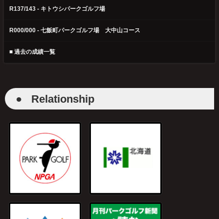
R137/143 - キトウシパークゴルフ場
R000/000 - 七飯町パークゴルフ場 大中山コース
■ 過去の成績一覧
●
Relationship