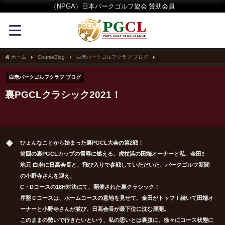
（NPGA）日本パークゴルフ協会 賛助会員
ホーム
CourseBlog
白老パークゴルフクラブ ブログ
裏PGCLクラシック2021！
白老パークゴルフクラブ ブログ
裏PGCLクラシック2021！
ひょんなことから始まった裏PGCL大会の第2戦！
前回の裏PGCLカップの雪辱に燃える、虎杖浜の田端オーナーと私、金田‼
地元 白老に日高会長と、飛び入りで参戦していただいた、パークゴルフ新聞
の小野寺さんを迎え、
C・Dコースの18H対決にて、開催された裏クラシック！
序盤Ｃコースは、ホームコースの意地を見せて、金田がトップ！続いて田端オ
ーナーと小野寺さんが並び、日高会長が最下位に沈む展開。
このままの勢いで行きたいという、私の思いとは裏腹に、徐々にコース状態に