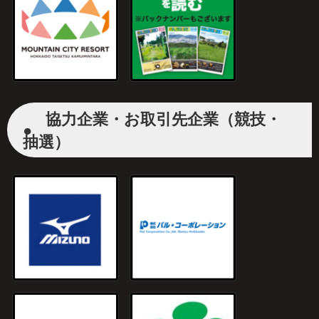
協力企業・お取引先企業（競技・
●
抽選）