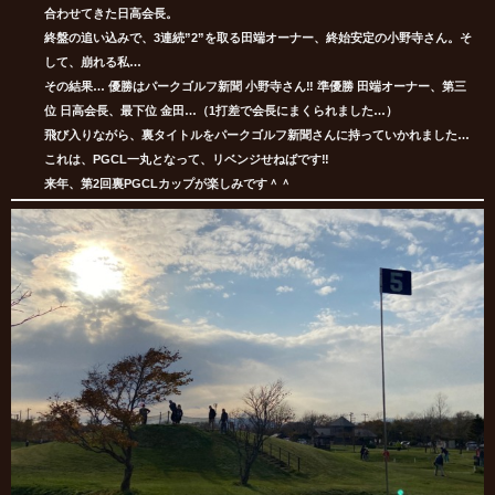
合わせてきた日高会長。
終盤の追い込みで、3連続”2”を取る田端オーナー、終始安定の小野寺さん。そ
して、崩れる私…
その結果… 優勝はパークゴルフ新聞 小野寺さん‼ 準優勝 田端オーナー、第三
位 日高会長、最下位 金田…（1打差で会長にまくられました…）
飛び入りながら、裏タイトルをパークゴルフ新聞さんに持っていかれました…
これは、PGCL一丸となって、リベンジせねばです‼
来年、第2回裏PGCLカップが楽しみです＾＾