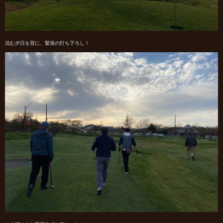
沈む夕日を背に、緊張の打ち下ろし！