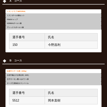
A コース
ミズノクラブ IMPERIAL
ミズノボール3個セット
PINGキャップ
HONMAボール１個
アシックスボール１個
選手番号
氏名
150
今野昌利
選手番号
選手番号
選手番号
選手番号
氏名
氏名
氏名
氏名
B コース
458
2767
5309
4565
髙安昭仁
大沼 寛
大沼亮二
石川俊裕
323
6333
85
10
高島 猛
山口定治
前野政治
佐藤匡一
白老牛ステーキ肉（600g）
白老牛極上すき焼き肉（600）
125
2712
5751
高橋哲夫
野村 晋
森勢康紀
王子サーモン選べるギフト券
チーズ工房角谷カマンベール
4870
2211
459
三浦光一
国井真人
村本勝弘
選手番号
氏名
4277
白浜具義
5512
岡本直樹
606
新谷隆之