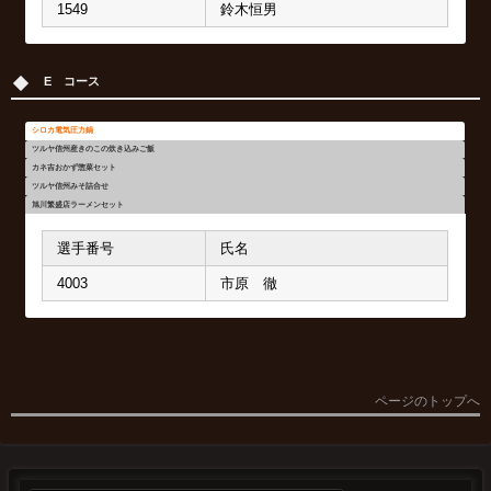
1549
鈴木恒男
4848
5799
2665
77
中村利男
遠藤義明
仲平美代子
清本秀樹
765
156
343
5313
松山幹雄
桜井 徹
竹生史郎
北野カチ子
選手番号
選手番号
選手番号
氏名
氏名
氏名
E コース
752
6
2160
786
三浦 敏
原 松雄
佐々木静枝
佐藤文昭
308
6
2643
山崎道子
原 松雄
茶木 悟
2700
2600
5318
5895
織田秀樹
今城三枝子
山本繁一
石崎忠雄
65
16
2667
牧野信子
山家 務
富田博之
シロカ電気圧力鍋
ツルヤ信州産きのこの炊き込みご飯
2666
2574
2955
5796
山崎文子
藤井民子
保坂順子
北島順一
146
9751
2529
合田正義
明田 稔
杉本和久
カネ吉おかず惣菜セット
ツルヤ信州みそ詰合せ
5800
佐々木則子
2571
4534
2804
佐藤 恵
井上マサ子
藤田繁義
旭川繁盛店ラーメンセット
257
築地則雄
2501
2042
2633
麦島誠一
後藤雅之
森 政一
選手番号
氏名
4255
沢田郁子
4507
2218
2691
吉村美枝子
森川充子
葛西政志
4003
市原 徹
7366
城宝百合子
8375
6770
173
安藤 功
渡辺留美子
髙橋順一
2167
成田澄江
選手番号
選手番号
選手番号
選手番号
氏名
氏名
氏名
氏名
508
4331
65
松本 俊
渡辺栄吾
牧野信子
2091
藤井章子
4
2570
2531
4534
竹鼻明美
深見光廣
鍋島昭司
井上マサ子
777
5787
112
坂本光春
田中一枝
豊田耕二
ページのトップへ
2846
岩井孝弘
94
2572
2507
4525
大内昌生
佐藤恵子
中村美保子
礒田百合子
1003
4255
4522
菊谷幸子
沢田郁子
田中敏之
1774
守実正吾
4322
94
308
1757
奥田 貴
大内昌生
山崎道子
宇津野武幸
618
616
吉田博行
湊谷 勲
5276
笹森光子
4414
7387
156
4261
木村 宏
谷川紀栄子
桜井 徹
風間弘子
551
2080
鍋島一美
鈴木弘充