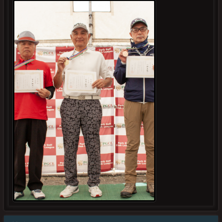
5297
渕別府捷子
4347
322
322
4358
武永明代
給前俊二
給前俊二
手林則子
5256
2158
佐藤久美子
蓮沼 正
4910
34
4515
634
伊藤愛子
田邊澄雄
山田敏彦
佐藤祐介
6526
2083
近藤勝敏
菅 隆男
4032
9
4358
779
稲場義輝
佐藤公治
手林則子
村上廣幸
1652
4407
木村莊太朗
土師 優
5260
4520
4285
5277
中津精祐
田中弘子
小野真一
赤澤美知子
1607
4331
岸谷 治
渡辺栄吾
4969
4624
4253
4256
船越煕子
増田 任
小野寺美代子
森谷博美
4372
4439
小原 清
鎌田照美
1007
4508
4357
2069
菊地和恵
木村 一
手林健治
津軽修一
2597
4433
鎌田 襄
髙橋晴実
4515
4372
山田敏彦
小原 清
5855
8501
鎌田満寿男
内山一三
4581
2048
中島富美子
三浦寿一
4004
4848
吉田敏正
中村利男
4507
385
吉村美枝子
山本 諦
134
大塚俊雄
2161
334
渡瀬洋子
長勢邦男
5842
上口明芳
2051
410
後藤百合子
西崎三樹男
5782
江上敏子
2242
5353
定岡良一
熊地 実
5751
森勢康紀
7013
2700
武田富志子
織田秀樹
5796
北島順一
2218
5332
森川充子
遠藤幸子
1785
榊 淳子