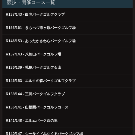
競技・開催コース一覧
4318
4943
能井良直
藤盛静代
5531
簑島義雄
R137/143 - 白老パークゴルフクラブ
4351
4974
沼田 均
三浦綾子
290
白木勝美
324
高島美津子
4004
吉田敏正
R153/161 - きもべつ市ヶ原パークゴルフ場
66
大坂留美子
1660
大谷忠勝
R146/153 - あったかさわらパークゴルフ場
5267
嶋田いく子
6688
木嶋みゆき
5336
澤井松雄
R137/143 - 八剣山パークゴルフ場
6502
石山建治
4003
市原 徹
6506
伊藤源太郎
R136/139 - 札幌パークゴルフ石山
7400
長尾茂雄
6508
上村 満
R146/153 - エルクの森パークゴルフクラブ
4942
東海林栄子
6555
三和稔郎
5874
安田一明
R138/144 - 三川パークゴルフクラブ
586
山本順一
R136/141 - 山根園パークゴルフコース
579
小野正治
R141/148 - エルムパーク西の里
R140/147 - シーサイドみなくるパークゴルフ場