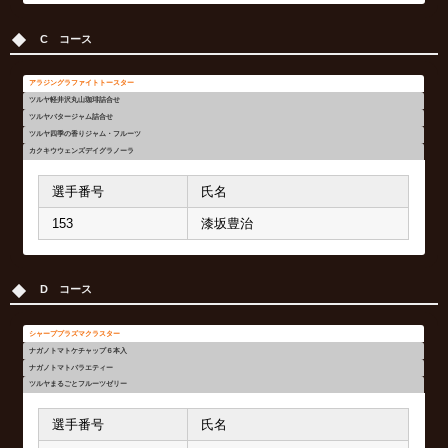
7362
清水玲子
選手番号
選手番号
選手番号
氏名
氏名
氏名
C コース
5307
丸岡健司
4262
2538
5768
林 修一
守山花子
花岡美紀子
2956
佐藤春美
4007
392
369
伊藤俊雄
田村正彦
高橋恵美子
アラジングラファイトトースター
ツルヤ軽井沢丸山珈琲詰合せ
151
今野恵子
5804
505
岡田義明
梅田秀治
ツルヤバタージャム詰合せ
ツルヤ四季の香りジャム・フルーツ
2146
草地作一
カクキウウェンズデイグラノーラ
2578
清治隆伸
選手番号
氏名
153
漆坂豊治
選手番号
選手番号
選手番号
選手番号
氏名
氏名
氏名
氏名
D コース
5527
4264
1619
39
門脇文夫
村山直之
金子直人
山本規嗣
4026
2775
1621
30
鈴木 等
仲保ゆきえ
坂東順子
寺内裕司
シャーププラズマクラスター
ナガノトマトケチャップ６本入
42
6012
392
2529
荒木恵子
山下春美
田村正彦
杉本和久
ナガノトマトバラエティー
ツルヤまるごとフルーツゼリー
6313
146
277
2611
早田昭三
合田正義
井川昌之
館岡京子
選手番号
氏名
6322
66
4619
5748
深谷 厚
大坂留美子
山田幸夫
木津谷則夫