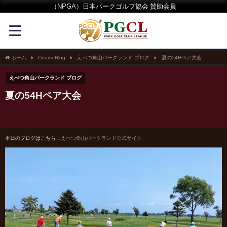
（NPGA）日本パークゴルフ協会 賛助会員
ホーム
CourseBlog
えべつ角山パークランド ブログ
夏の54Hペア大会
えべつ角山パークランド ブログ
夏の54Hペア大会
本日のブログはこちら→
えべつ角山パークランド公式サイト