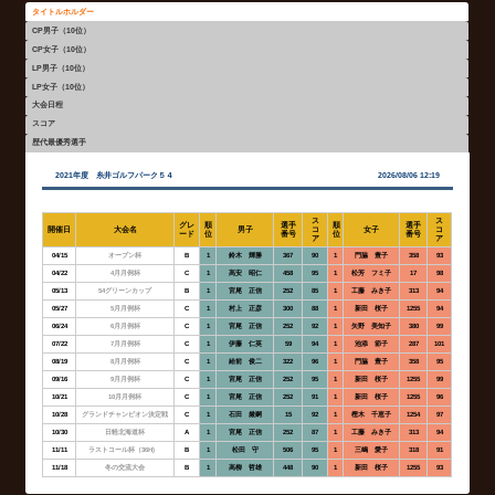
タイトルホルダー
CP男子（10位）
CP女子（10位）
LP男子（10位）
LP女子（10位）
大会日程
スコア
歴代最優秀選手
2021年度 糸井ゴルフパーク５４
2026/08/06 12:19
ス
ス
グレ
順
選手
順
選手
開催日
大会名
男子
コ
女子
コ
ード
位
番号
位
番号
ア
ア
04/15
オープン杯
B
1
鈴木 輝勝
367
90
1
門脇 豊子
358
93
04/22
4月月例杯
C
1
髙安 昭仁
458
95
1
松芳 フミ子
17
98
05/13
54グリーンカップ
B
1
宮尾 正信
252
85
1
工藤 みき子
313
94
05/27
5月月例杯
C
1
村上 正彦
300
88
1
新田 桜子
1255
94
06/24
6月月例杯
C
1
宮尾 正信
252
92
1
矢野 美知子
380
99
07/22
7月月例杯
C
1
伊藤 仁英
59
94
1
池添 節子
287
101
08/19
8月月例杯
C
1
給前 俊二
322
96
1
門脇 豊子
358
95
09/16
9月月例杯
C
1
宮尾 正信
252
95
1
新田 桜子
1255
99
10/21
10月月例杯
C
1
宮尾 正信
252
91
1
新田 桜子
1255
96
10/28
グランドチャンピオン決定戦
C
1
石田 厳嗣
15
92
1
樫木 千恵子
1254
97
10/30
日軽北海道杯
A
1
宮尾 正信
252
87
1
工藤 みき子
313
94
11/11
ラストコール杯（36H)
B
1
松田 守
506
95
1
三嶋 愛子
318
91
11/18
冬の交流大会
B
1
高柳 哲雄
448
90
1
新田 桜子
1255
93