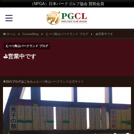
（NPGA）日本パークゴルフ協会 賛助会員
ホーム
CourseBlog
えべつ角山パークランド ブログ
⛳営業中です
えべつ角山パークランド ブログ
⛳営業中です
本日のブログはこちら→
えべつ角山パークランド公式サイト