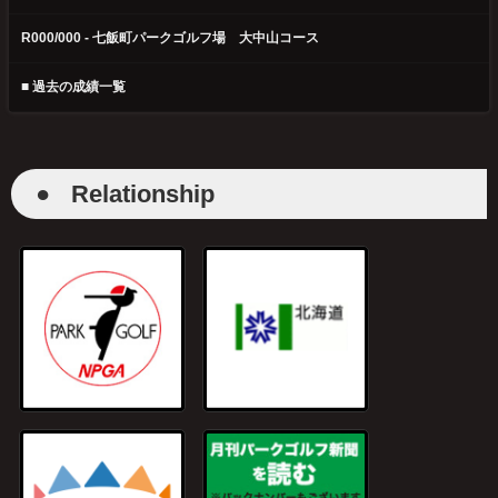
R000/000 - 七飯町パークゴルフ場 大中山コース
■ 過去の成績一覧
●
Relationship