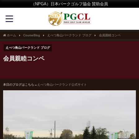
（NPGA）日本パークゴルフ協会 賛助会員
ホーム
CourseBlog
えべつ角山パークランド ブログ
会員親睦コンペ
えべつ角山パークランド ブログ
会員親睦コンペ
本日のブログはこちら→
えべつ角山パークランド公式サイト