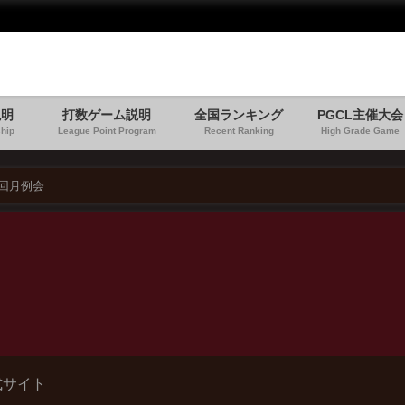
説明
打数ゲーム説明
全国ランキング
PGCL主催大会
hip
League Point Program
Recent Ranking
High Grade Game
5回月例会
式サイト