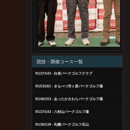
競技・開催コース一覧
R137/143 - 白老パークゴルフクラブ
R153/161 - きもべつ市ヶ原パークゴルフ場
R146/153 - あったかさわらパークゴルフ場
R137/143 - 八剣山パークゴルフ場
R136/139 - 札幌パークゴルフ石山