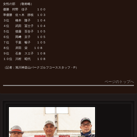
女性の部 （敬称略）
優勝 狩野 佳子 １００
準優勝 佐々木 靜枝 １０３
３位 橋本 隆子 １０４
４位 武田 冨士子 １０４
５位 後藤 百合子 １０５
６位 岡﨑 京子 １０５
７位 千葉 暢子 １０５
８位 岸田 栄 １０８
９位 石倉 スエ子 １０８
１０位 川村 昭代 １０８
（記者：旭川神楽山パークゴルフコーススタッフ・P）
ページのトップへ