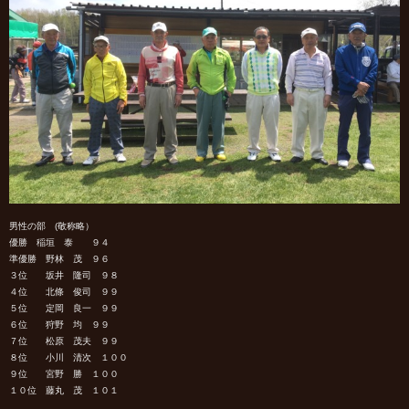
男性の部 (敬称略）
優勝 稲垣 泰 ９４
準優勝 野林 茂 ９６
３位 坂井 隆司 ９８
４位 北條 俊司 ９９
５位 定岡 良一 ９９
６位 狩野 均 ９９
７位 松原 茂夫 ９９
８位 小川 清次 １００
９位 宮野 勝 １００
１０位 藤丸 茂 １０１