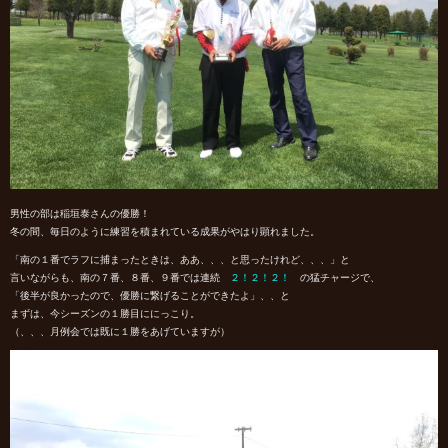
男性の部は稲垣泰さんの優勝！
冬の間、毎日のように練習を積まれている成果がやはり顕れました。
「南の１番でラフに捕まったときは、ああ、、、と思ったけれど、、、」と
言いながらも、南の７番、８番、９番では連続
２！２！２！
の猛チャージで、
「後半が良かったので、優勝に繋げることができたよ」、、と
まずは、今シーズンの１勝目ににっこり。
（、、、月例会では既に１勝をあげていますが）