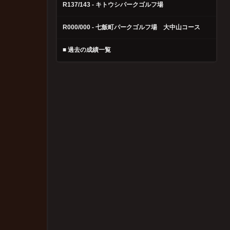
R137/143 - キトウシパークゴルフ場
R000/000 - 七飯町パークゴルフ場 大中山コース
■ 過去の成績一覧