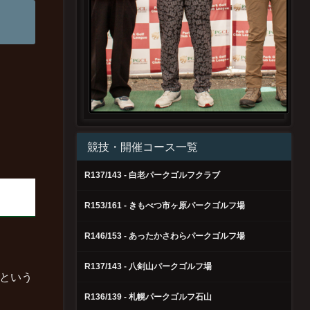
競技・開催コース一覧
R137/143 - 白老パークゴルフクラブ
R153/161 - きもべつ市ヶ原パークゴルフ場
R146/153 - あったかさわらパークゴルフ場
R137/143 - 八剣山パークゴルフ場
という
R136/139 - 札幌パークゴルフ石山