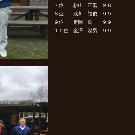
７位 杉山 正繁 ９８
８位 浅川 福俊 ９９
９位 定岡 良一 ９９
１０位 金澤 澄男 ９９