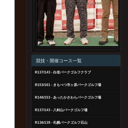
競技・開催コース一覧
R137/143 - 白老パークゴルフクラブ
R153/161 - きもべつ市ヶ原パークゴルフ場
R146/153 - あったかさわらパークゴルフ場
R137/143 - 八剣山パークゴルフ場
R136/139 - 札幌パークゴルフ石山