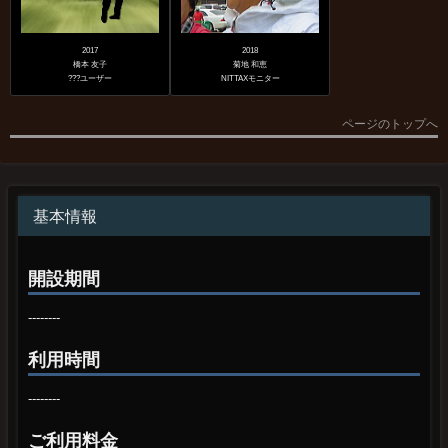
2017
2018
橋本 友子
菊地 和恵
???ユーザー
NITTAXモニター
ページのトップへ
基本情報
開設期間
--------
利用時間
--------
ご利用料金