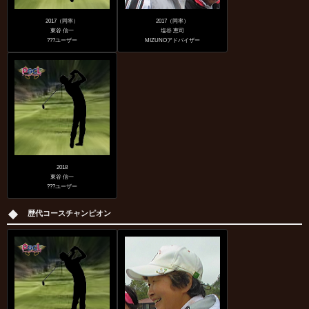
2017（同率）
2017（同率）
東谷 信一
塩谷 恵司
???ユーザー
MIZUNOアドバイザー
2018
東谷 信一
???ユーザー
歴代コースチャンピオン